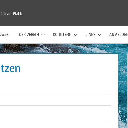
lub von Plaidt
2026
DER VEREIN
KC-INTERN
LINKS
ANMELDE
etzen