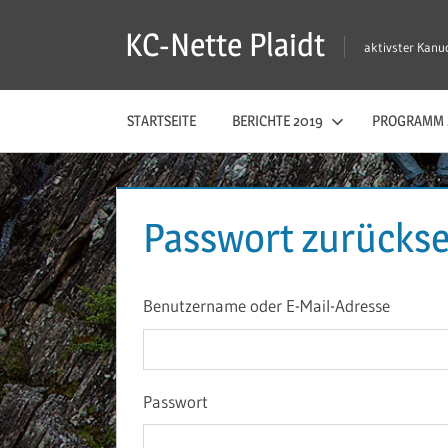
Zum
KC-Nette Plaidt
Inhalt
aktivster Kanuc
springen
STARTSEITE
BERICHTE 2019
PROGRAMM 
Passwort zurücks
Benutzername oder E-Mail-Adresse
Passwort