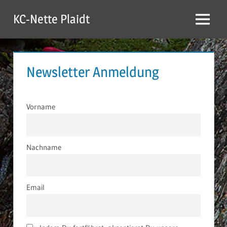
Zum
KC-Nette Plaidt
Inhalt
Menü
springen
Newsletter Anmeldung
Vorname
Nachname
Email