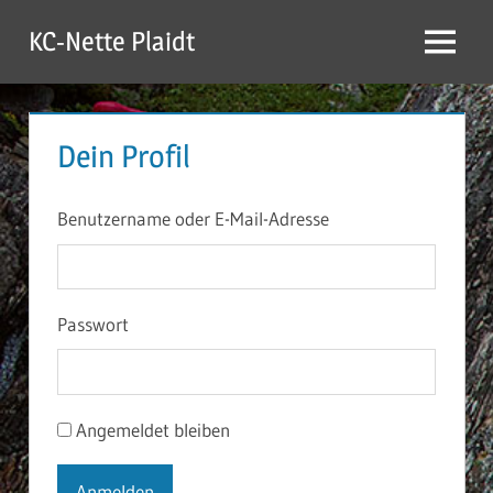
Zum
KC-Nette Plaidt
Inhalt
Menü
springen
Dein Profil
Benutzername oder E-Mail-Adresse
Passwort
Angemeldet bleiben
Anmelden